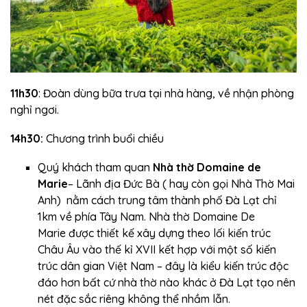
11h30
: Đoàn dùng bữa trưa tại nhà hàng, về nhận phòng
nghỉ ngơi.
14h30:
Chương trình buổi chiều
Quý khách tham quan
Nhà thờ Domaine de
Marie
– Lãnh địa Đức Bà ( hay còn gọi Nhà Thờ Mai
Anh) nằm cách trung tâm thành phố Đà Lạt chỉ
1km về phía Tây Nam. Nhà thờ Domaine De
Marie được thiết kế xây dựng theo lối kiến trúc
Châu Âu vào thế kỉ XVII kết hợp với một số kiến
trúc dân gian Việt Nam – đây là kiểu kiến trúc độc
đáo hơn bất cứ nhà thờ nào khác ở Đà Lạt tạo nên
nét đặc sắc riêng không thể nhầm lẫn.