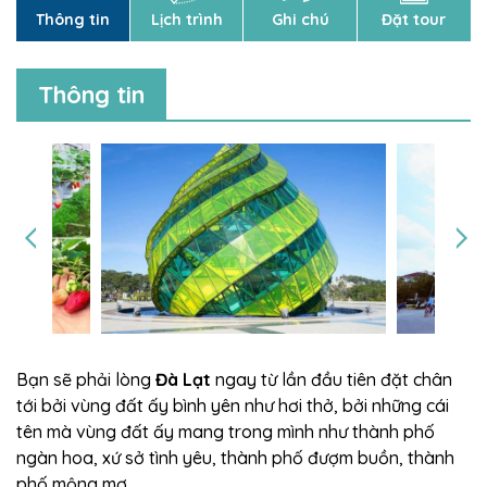
Thông tin
Lịch trình
Ghi chú
Đặt tour
Thông tin
Bạn sẽ phải lòng
Đà Lạt
ngay từ lần đầu tiên đặt chân
tới bởi vùng đất ấy bình yên như hơi thở, bởi những cái
tên mà vùng đất ấy mang trong mình như thành phố
ngàn hoa, xứ sở tình yêu, thành phố đượm buồn, thành
phố mộng mơ…