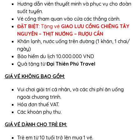
Hướng dẫn viên thuyết minh và phục vụ cho đoàn
suốt tuyến.
Vé cổng tham quan vào cửa các thắng cảnh.
ĐẶT BIỆT
: Tặng vé
GIAO LƯU CỒNG CHIÊNG TÂY
NGUYÊN – THỊT NƯỚNG – RƯỢU CẦN
Khăn lạnh, nước uống trên đường (1 khăn, 1 chai/
ngày)
Bảo hiểm du lịch 10.000.000 VND
Quà tặng từ
Đại Thiên Phú Travel
GIÁ VÉ KHÔNG BAO GỒM
:
Vui chơi giải trí cá nhân, và các chi phí ăn uống
ngoài chương trình.
Hóa đơn thuế VAT.
Các khoản phụ thu.
GIÁ VÉ DÀNH CHO TRẺ EM:
Trẻ em từ 10 tuổi trở lên mua 1 vé.