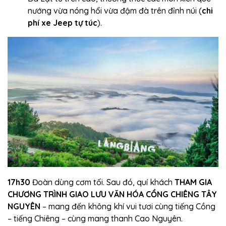
nướng vừa nóng hổi vừa đậm đà trên đỉnh núi (
chi
phí xe Jeep tự túc
).
17h30
Đoàn dùng cơm tối. Sau đó, quí khách
THAM GIA
CHƯƠNG TRÌNH GIAO LƯU VĂN HÓA CỒNG CHIÊNG TÂY
NGUYÊN
– mang đến không khí vui tươi cùng tiếng Cồng
– tiếng Chiêng – cùng mang thanh Cao Nguyên.