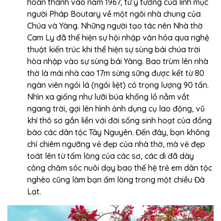
hoàn thành vào năm 1967, từ ý tưởng của linh mục
người Pháp Boutary về một ngôi nhà chung của
Chúa và Yàng. Những người tạo tác nên Nhà thờ
Cam Ly đã thể hiện sự hội nhập văn hóa qua nghệ
thuật kiến trúc khi thể hiện sự sùng bái chúa trời
hòa nhập vào sự sùng bái Yàng. Bao trùm lên nhà
thờ là mái nhà cao 17m sừng sững được kết từ 80
ngàn viên ngói lá (ngói liệt) có trọng lượng 90 tấn.
Nhìn xa giống như lưỡi búa khổng lồ nằm vắt
ngang trời, gợi lên hình ảnh dụng cụ lao động, vũ
khí thô sơ gắn liền với đời sống sinh hoạt của đồng
bào các dân tộc Tây Nguyên. Đến đây, bạn không
chỉ chiêm ngưỡng vẻ đẹp của nhà thờ, mà vẻ đẹp
toát lên từ tấm lòng của các sơ, các dì đã dày
công chăm sóc nuôi dạy bao thế hệ trẻ em dân tộc
nghèo cũng làm bạn ấm lòng trong một chiều Đà
Lạt.