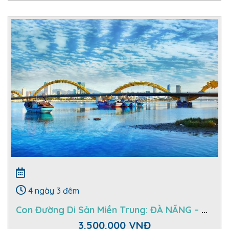
4 ngày 3 đêm
Con Đường Di Sản Miền Trung: ĐÀ NẴNG – HỘI AN – BÀ NÀ – HUẾ – ĐỘNG PHONG NHA
3.500.000 VNĐ