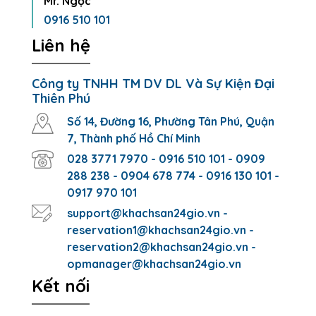
Mr. Ngọc
0916 510 101
Liên hệ
Công ty TNHH TM DV DL Và Sự Kiện Đại
Thiên Phú
Số 14, Đường 16, Phường Tân Phú, Quận
7, Thành phố Hồ Chí Minh
028 3771 7970 - 0916 510 101 - 0909
288 238 - 0904 678 774 - 0916 130 101 -
0917 970 101
support@khachsan24gio.vn -
reservation1@khachsan24gio.vn -
reservation2@khachsan24gio.vn -
opmanager@khachsan24gio.vn
Kết nối