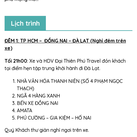
Lịch trình
ĐÊM 1: TP HCM – ĐỒNG NAI – ĐÀ LẠT (Nghỉ đêm trên
xe)
Tối 21h00
: Xe và HDV Đại Thiên Phú Travel đón khách
tại điểm hẹn tập trung khởi hành đi Đà Lạt.
NHÀ VĂN HÓA THANH NIÊN (SỐ 4 PHẠM NGỌC
THẠCH)
NGÃ 4 HÀNG XANH
BẾN XE ĐỒNG NAI
AMATA
PHÚ CƯỜNG – GIA KIỆM – HỐ NAI
Quý Khách thư giản nghỉ ngơi trên xe.