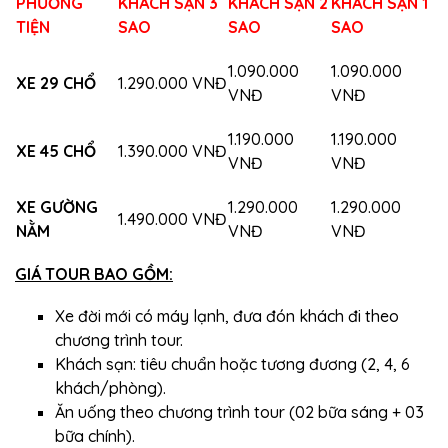
PHƯƠNG
KHÁCH SẠN 3
KHÁCH SẠN 2
KHÁCH SẠN 1
TIỆN
SAO
SAO
SAO
1.090.000
1.090.000
XE 29 CHỔ
1.290.000 VNĐ
VNĐ
VNĐ
1.190.000
1.190.000
XE 45 CHỔ
1.390.000 VNĐ
VNĐ
VNĐ
XE GƯỜNG
1.290.000
1.290.000
1.490.000 VNĐ
NẰM
VNĐ
VNĐ
GIÁ TOUR BAO GỒM:
Xe đời mới có máy lạnh, đưa đón khách đi theo
chương trình tour.
Khách sạn: tiêu chuẩn hoặc tương đương (2, 4, 6
khách/phòng).
Ăn uống theo chương trình tour (02 bữa sáng + 03
bữa chính).