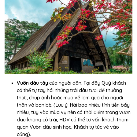
Vườn dâu tây
của người dân. Tại đây Quý khách
có thể tự tay hái những trái dâu tươi để thưởng
thức, chụp ảnh hoặc mua về làm quà cho người
thân và bạn bè. (Lưu ý: Hái bao nhiêu tính tiền bấy
nhiêu, tùy vào mùa vụ nên có thời điểm trong vườn
dâu không có trái, HDV có thể tư vấn khách tham
quan Vườn dâu sinh học, Khách tự túc vé vào
cổng).