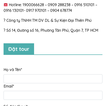
Hotline: 1900066628 – 0909 288238 – 0916 510101 –
0916 130101- 0917 970101 – 0904 678774
? Công ty TNHH TM DV DL & Sự Kiện Đại Thiên Phú
? Số 14, Đường số 16, Phường Tân Phú, Quận 7, TP HCM
Đặt tour
Họ và Tên
*
Email
*