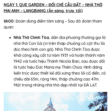
NGÀY 1: QUE GARDEN – ĐỒI CHÈ CẦU ĐẤT – NHÀ THỜ
MAI ANH – LANGBIANG (Ăn sáng, trưa, tối)
6h00:
Đoàn dùng điểm tâm sáng – Sau đó đoàn tham
quan:
Nhà Thờ Chính Tòa
, dân địa phương thường gọi là
nhà thờ Con Gà (vì trên tháp chuông có cột thu lôi
đúc theo hình con gà). Nhà Thờ Chính Tòa được
khởi công xây cất từ năm 1931 và hoàn thành năm
1942 với tước hiệu Thánh Nicola Bari, sau được đổi
là tước hiệu Ðức Maria mẹ Thiên Chúa. Hình dáng
kiến trúc được thiết kế đối xứng theo lối cổ điển, có
chiều dài 65m, rộng 14m, tháp chuông cao 47m.
Một trong những nhà thờ đẹp nhất tại ĐÀ LẠT.